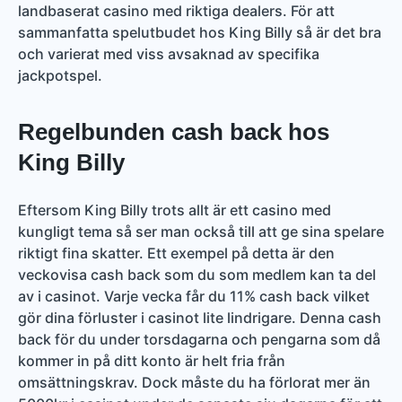
landbaserat casino med riktiga dealers. För att
sammanfatta spelutbudet hos King Billy så är det bra
och varierat med viss avsaknad av specifika
jackpotspel.
Regelbunden cash back hos
King Billy
Eftersom King Billy trots allt är ett casino med
kungligt tema så ser man också till att ge sina spelare
riktigt fina skatter. Ett exempel på detta är den
veckovisa cash back som du som medlem kan ta del
av i casinot. Varje vecka får du 11% cash back vilket
gör dina förluster i casinot lite lindrigare. Denna cash
back för du under torsdagarna och pengarna som då
kommer in på ditt konto är helt fria från
omsättningskrav. Dock måste du ha förlorat mer än