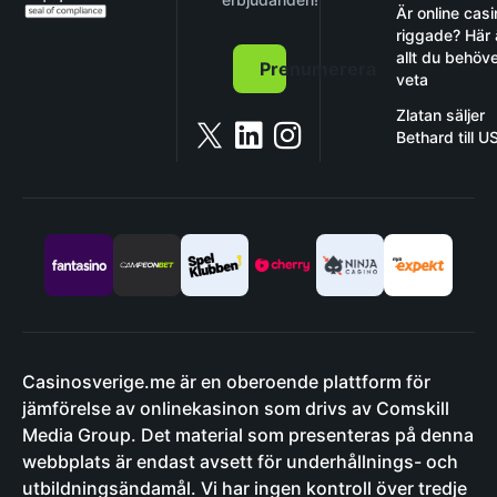
Är online cas
riggade? Här 
allt du behöv
Prenumerera
veta
Zlatan säljer
Bethard till U
Casinosverige.me är en oberoende plattform för
jämförelse av onlinekasinon som drivs av Comskill
Media Group. Det material som presenteras på denna
webbplats är endast avsett för underhållnings- och
utbildningsändamål. Vi har ingen kontroll över tredje