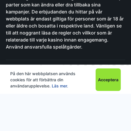
parter som kan ändra eller dra tillbaka sina
kampanjer. De erbjudanden du hittar på vår
webbplats är endast giltiga för personer som är 18 år
eller äldre och bosatta i respektive land. Vänligen se
till att noggrant läsa de regler och villkor som är
relaterade till varje kasino innan engagemang.
Använd ansvarsfulla spelåtgärder.
×
På den här webbplatsen används
© 2026 Casinosverige.me
Få vårt nyhetsbrev
Acceptera
cookies för att förbättra din
användarupplevelse.
Läs mer.