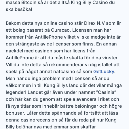
massa Bitcoin så är det alltså King Billy Casino du
Evolution Gaming
Hacksaw
ska besöka!
Bakom detta nya online casino står Direx N.V som är
IGT
Playtech
ett bolag baserat på Curacao. Licensen man har
kommer från AntillePhone vilket vi ska medge inte är
den strängaste av de licenser som finns. En annan
VISA MER
nackdel med casinon som har licens från
AntillePhone är att du måste skatta för dina vinster.
Vill du inte detta så rekommenderar vi dig istället att
spela på något annat nätcasino så som
GetLucky
.
Men har du inga problem med licensen så är du
välkommen in till Kung Billys land där det vilar många
legender! Landet går även under namnet ”Casinia”
och här kan du genom att spela avancera i riket och
få nya titlar som innebär bättre belöningar och högre
bonusar. Låter detta spännande så fortsätt att läsa
denna casinorecension så får du reda på hur Kung
Billy belönar nya medlemmar som skaffar