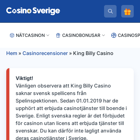
Gå
vidare
till
innehåll
NÄTCASINON
CASINOBONUSAR
CASINOSP
Hem
»
Casinorecensioner
»
King Billy Casino
ONLINE SLOTS
Nya Casinon
Välkomstbonusar
Spelbudget
Reload Bonus
Casino Appar
Viktigt!
Casinon med Bäst
Free Spins
Spelskatter
Cashback
Casino med Låg
Slots
Köp Bonus Slots
Swish
Trustly
Vänligen observera att King Billy Casino
Utdelning
Insättning
saknar svensk spellicens från
No Sticky Bonus
Svartlistade
Bonus Utan
Slots med högst RTP
Megaways Slots
Spelinspektionen. Sedan 01.01.2019 har de
Casino med BankID
Insättning
Casino med Svensk
Zimpler
PayPal
upphört att erbjuda casinotjänster till boende i
Licens
Casino Ordlista
Hold and Win Slots
Slots med hög
Sverige. Enligt svenska regler är det förbjudet
Casino med Snabba
volatilitet
för casinon utan licens att erbjuda tjänster till
Uttag
Live Casino
Jackpot slots
svenskar. Du kan därför inte lagligt använda
Apple Pay
Google Pay
Casino utan Registrering
deras casinotjänster i Sverige.