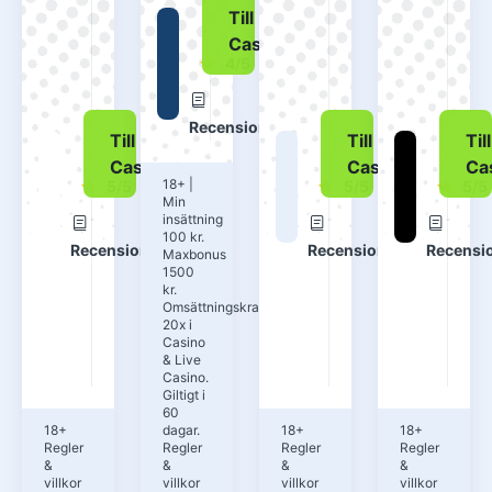
Till
Casino
Hajper
4
/5
Recension
Till
Till
Till
Casino
Casino
Ca
Unibet
18+
|
Vera & John
Videos
5
/5
5
/5
5
/5
Min
insättning
100 kr.
Recension
Recension
Recensi
Maxbonus
1500
kr.
Omsättningskrav
20x i
Casino
& Live
Casino.
Giltigt i
60
18+
dagar.
18+
18+
Regler
Regler
Regler
Regler
&
&
&
&
villkor
villkor
villkor
villkor