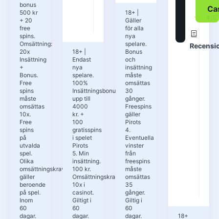
bonus
Ca
500 kr
18+
|
Lucky
4
/5
+ 20
Gäller
free
för alla
spins.
nya
Omsättning:
spelare.
Recensi
20x
18+
|
Bonus
Insättning
Endast
och
+
nya
insättning
Bonus.
spelare.
måste
Free
100%
omsättas
spins
Insättningsbonus
30
måste
upp till
gånger.
omsättas
4000
Freespins
10x.
kr. +
gäller
Free
100
Pirots
spins
gratisspins
4.
på
i spelet
Eventuella
utvalda
Pirots
vinster
spel.
5. Min
från
Olika
insättning.
freespins
omsättningskrav
100 kr.
måste
gäller
Omsättningskrav
omsättas
beroende
10x i
35
på spel.
casinot.
gånger.
Inom
Giltigt i
Giltig i
60
60
60
dagar.
dagar.
dagar.
18+