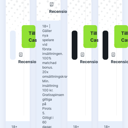
Evolution Gaming
Hacksaw
Recension
IGT
Playtech
18+
|
Gäller
Till
Till
Till
nya
Casino
Casino
Ca
spelare
VISA MER
Ninja Casino SE
vid
Mega Riches
Golden
5
/5
5
/5
5
/5
första
insättningen.
100%
Recension
Recension
Recensi
matchad
bonus.
20x
omsättningskrav.
Min.
insättning
100 kr.
Gratisspinsen
giltiga
på
Pirots
5.
Giltigt i
60
18+
dagar.
18+
18+