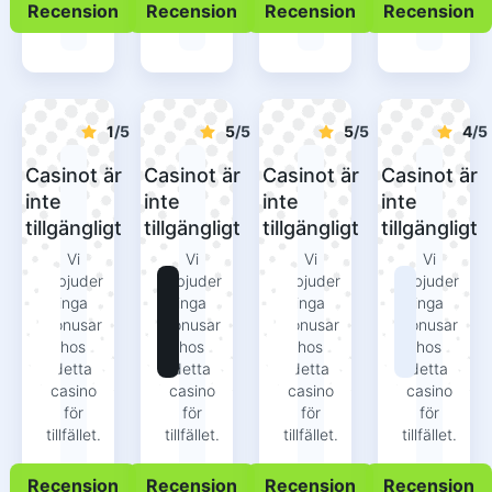
Recension
Recension
Recension
Recension
Gangsta Casino
0xbet
31bet
1
/5
5
/5
5
/5
4
/5
Casinot är
Casinot är
Casinot är
Casinot är
inte
inte
inte
inte
tillgängligt
tillgängligt
tillgängligt
tillgängligt
Vi
Vi
Vi
Vi
erbjuder
erbjuder
erbjuder
erbjuder
inga
inga
inga
inga
bonusar
bonusar
bonusar
bonusar
hos
hos
hos
hos
detta
detta
detta
detta
casino
casino
casino
casino
för
för
för
för
tillfället.
tillfället.
tillfället.
tillfället.
Recension
Recension
Recension
Recension