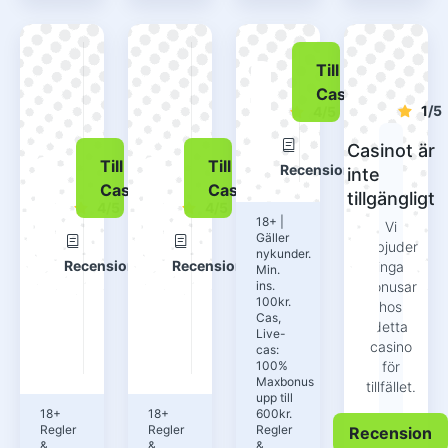
Till
Casino
Snabbare
1
/5
4
/5
Casinot är
Till
Till
Recension
inte
Casino
Casino
tillgängligt
Slots Magic
Duelz
4
/5
4
/5
18+
|
Vi
Gäller
erbjuder
nykunder.
Recension
Recension
inga
Min.
ins.
bonusar
100kr.
hos
Cas,
detta
Live-
casino
cas:
100%
för
Maxbonus
tillfället.
upp till
18+
18+
600kr.
Regler
Regler
Regler
Recension
&
&
&