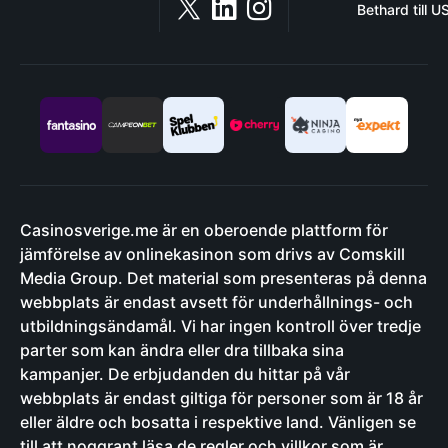
Bethard till U
Casinosverige.me är en oberoende plattform för
jämförelse av onlinekasinon som drivs av Comskill
Media Group. Det material som presenteras på denna
webbplats är endast avsett för underhållnings- och
utbildningsändamål. Vi har ingen kontroll över tredje
parter som kan ändra eller dra tillbaka sina
kampanjer. De erbjudanden du hittar på vår
webbplats är endast giltiga för personer som är 18 år
eller äldre och bosatta i respektive land. Vänligen se
till att noggrant läsa de regler och villkor som är