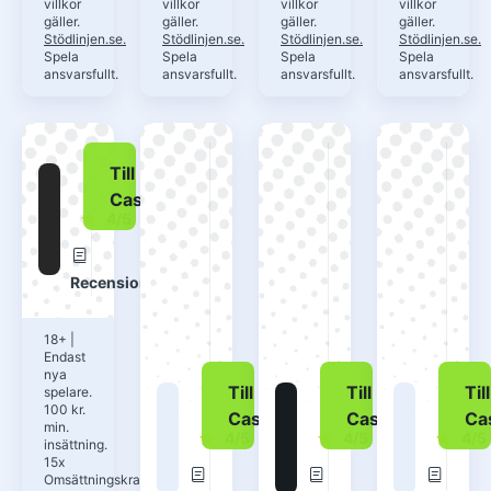
villkor
villkor
villkor
villkor
gäller.
gäller.
gäller.
gäller.
Stödlinjen.se.
Stödlinjen.se.
Stödlinjen.se.
Stödlinjen.se.
Spela
Spela
Spela
Spela
ansvarsfullt.
ansvarsfullt.
ansvarsfullt.
ansvarsfullt.
Till
Casino
GoGoCasino
4
/5
Recension
18+
|
Endast
nya
Till
Till
Till
spelare.
100 kr.
Casino
Casino
Ca
min.
Hyper
Speedy Casino
Fun C
4
/5
4
/5
4
/5
insättning.
15x
Omsättningskrav.