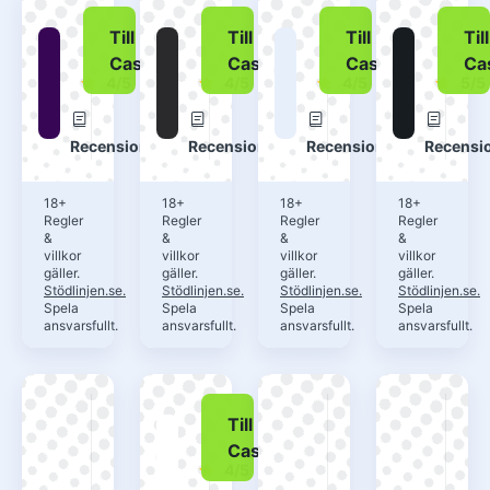
BORDSSPEL
Till
Till
Till
Till
Paysafecard
Revolut
Casino
Casino
Casino
Ca
Baccarat
Fantasino
Campeon Bet
Spelklubben
Cherry
4
/5
4
/5
4
/5
5
/5
Blackjack
Skrill
Neteller
Recension
Recension
Recension
Recensi
Craps
18+
18+
18+
18+
SE ALLA
Poker
Regler
Regler
Regler
Regler
Ecopayz
&
&
&
&
villkor
villkor
villkor
villkor
Roulette
gäller.
gäller.
gäller.
gäller.
Stödlinjen.se.
Stödlinjen.se.
Stödlinjen.se.
Stödlinjen.se.
Spela
Spela
Spela
Spela
SPELTILLVERKARE
ansvarsfullt.
ansvarsfullt.
ansvarsfullt.
ansvarsfullt.
Yggdrasil
Pragmatic Play
Till
Casino
Expekt
4
/5