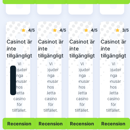
TurboVegas
Karamba
Pixel.bet
InstaC
4
/5
4
/5
4
/5
3
/5
Casinot är
Casinot är
Casinot är
Casinot är
inte
inte
inte
inte
tillgängligt
tillgängligt
tillgängligt
tillgängligt
Vi
Vi
Vi
Vi
erbjuder
erbjuder
erbjuder
erbjuder
inga
inga
inga
inga
bonusar
bonusar
bonusar
bonusar
hos
hos
hos
hos
detta
detta
detta
detta
casino
casino
casino
casino
för
för
för
för
tillfället.
tillfället.
tillfället.
tillfället.
Recension
Recension
Recension
Recension