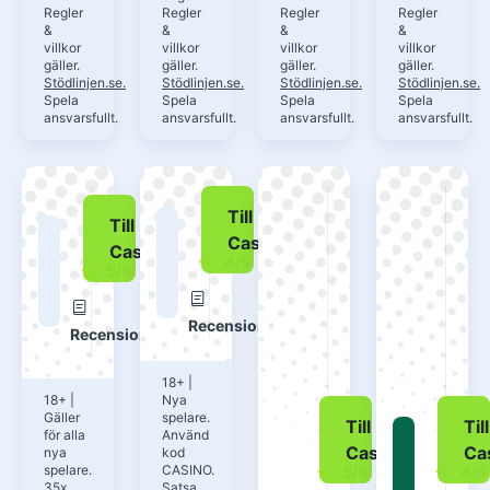
Regler
Regler
Regler
Regler
&
&
&
&
villkor
villkor
villkor
villkor
gäller.
gäller.
gäller.
gäller.
Stödlinjen.se.
Stödlinjen.se.
Stödlinjen.se.
Stödlinjen.se.
Spela
Spela
Spela
Spela
ansvarsfullt.
ansvarsfullt.
ansvarsfullt.
ansvarsfullt.
Till
Till
Casino
Casino
10bet Casino
4
/5
Betsafe
5
/5
Recension
Recension
18+
|
18+
|
Nya
Gäller
spelare.
Till
Till
för alla
Använd
Casino
Ca
nya
kod
spelare.
CASINO.
Mr Vegas
Klirr
5
/5
4
/5
35x
Satsa