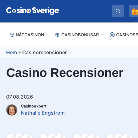
Gå
vidare
till
innehåll
NÄTCASINON
CASINOBONUSAR
CASINOSP
Hem
»
Casinorecensioner
ONLINE SLOTS
Nya Casinon
Välkomstbonusar
Spelbudget
Reload Bonus
Casino Appar
Casino Recensioner
Casinon med Bäst
Free Spins
Spelskatter
Cashback
Casino med Låg Insättning
Slots
Köp Bonus Slots
Swish
Trustly
Utdelning
No Sticky Bonus
Svartlistade
Bonus Utan
Casino med Svensk Licens
Slots med högst RTP
Megaways Slots
07.08.2026
Casino med BankID
Insättning
Zimpler
PayPal
Casinoexpert:
Casino Ordlista
Live Casino
Hold and Win Slots
Slots med hög
Nathalie Engstrom
Casino med Snabba Uttag
volatilitet
Jackpot slots
Casino utan Registrering
Apple Pay
Google Pay