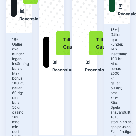
Betinia
5
/5
Recensi
Recension
18+
|
Gäller
Till
Till
18+
|
nya
Gäller
kunder.
Casino
Casino
nya
Min
Metal Casino
Race Casino
4
/5
5
/5
kunder.
insättning
Ingen
100 kr.
insättning
Max
krävs.
bonus
Recension
Recension
Max
2500
bonus
kr,
100 kr,
gäller
gäller
60 dgr,
60 dgr,
oms
oms
krav
krav
35x.
50x i
Spela
casino,
ansvarsfullt:
16x
18+,
med
stodlinjen.se,
min
spelpaus.se.
odds
Fullständiga