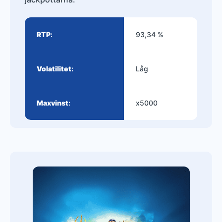
RTP
:
93,34 %
Volatilitet
:
Låg
Maxvinst
:
x5000