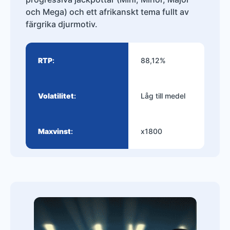
och Mega) och ett afrikanskt tema fullt av
färgrika djurmotiv.
RTP
:
88,12%
Volatilitet
:
Låg till medel
Maxvinst
:
x1800