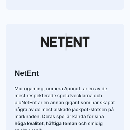
NetEnt
Microgaming, numera Apricot, är en av de
mest respekterade spelutvecklarna och
pioNetEnt är en annan gigant som har skapat
några av de mest älskade jackpot-slotsen på
marknaden. Deras spel är kända för sina
höga kvalitet, häftiga teman
och smidig