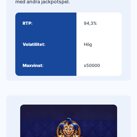
med andra jackpotspel.
RTP
:
94,3%
Volatilitet
:
Hög
Maxvinst
:
x50000