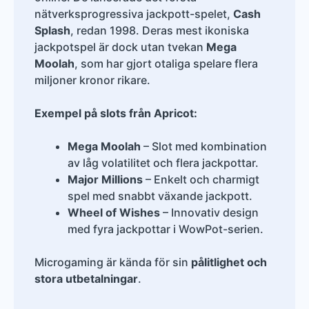
nätverksprogressiva jackpott-spelet,
Cash
Splash
, redan 1998. Deras mest ikoniska
jackpotspel är dock utan tvekan
Mega
Moolah
, som har gjort otaliga spelare flera
miljoner kronor rikare.
Exempel på slots från Apricot:
Mega Moolah
– Slot med kombination
av låg volatilitet och flera jackpottar.
Major Millions
– Enkelt och charmigt
spel med snabbt växande jackpott.
Wheel of Wishes
– Innovativ design
med fyra jackpottar i WowPot-serien.
Microgaming är kända för sin
pålitlighet och
stora utbetalningar
.