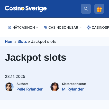
Gå
vidare
till
innehåll
NÄTCASINON
CASINOBONUSAR
CASINOSP
Hem
»
Slots
»
Jackpot slots
ONLINE SLOTS
Nya Casinon
Välkomstbonusar
Spelbudget
Casino Appar
Reload Bonus
Jackpot slots
Casinon med Bäst
Free Spins
Spelskatter
Casino med Låg
Cashback
Slots
Köp Bonus Slots
Swish
Trustly
Utdelning
Insättning
No Sticky Bonus
Svartlistade
Bonus Utan Insättning
Slots med högst RTP
Megaways Slots
28.11.2025
Casino med BankID
Casino med Svensk
Zimpler
PayPal
Author:
Slotsrecensent:
Licens
Casino Ordlista
Hold and Win Slots
Slots med hög volatilitet
Pelle Rylander
Mi Rylander
Casino med Snabba
Uttag
Live Casino
Jackpot slots
Apple Pay
Google Pay
Casino utan Registrering