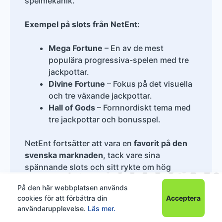
spelmekanik.
Exempel på slots från NetEnt:
Mega Fortune
– En av de mest
populära progressiva-spelen med tre
jackpottar.
Divine Fortune
– Fokus på det visuella
och tre växande jackpottar.
Hall of Gods
– Fornnordiskt tema med
tre jackpottar och bonusspel.
NetEnt fortsätter att vara en
favorit på den
svenska marknaden
, tack vare sina
spännande slots och sitt rykte om hög
×
kvalitet.
På den här webbplatsen används
Få vårt nyhetsbrev
Acceptera
cookies för att förbättra din
Förutom ovanstående tillverkare finns det
användarupplevelse.
Läs mer.
även andra framstående spelutvecklare som