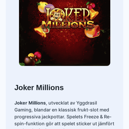
Joker Millions
Joker Millions
, utvecklat av Yggdrasil
Gaming, blandar en klassisk frukt-slot med
progressiva jackpottar. Spelets Freeze & Re-
spin-funktion gör att spelet sticker ut jämfört