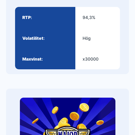
RTP
:
94,3%
Volatilitet
:
Hög
Maxvinst
:
x30000