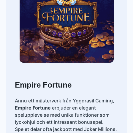
Empire Fortune
Ännu ett mästerverk från Yggdrasil Gaming,
Empire Fortune
erbjuder en elegant
spelupplevelse med unika funktioner som
lyckohjul och ett intressant bonusspel.
Spelet delar ofta jackpott med Joker Millions.