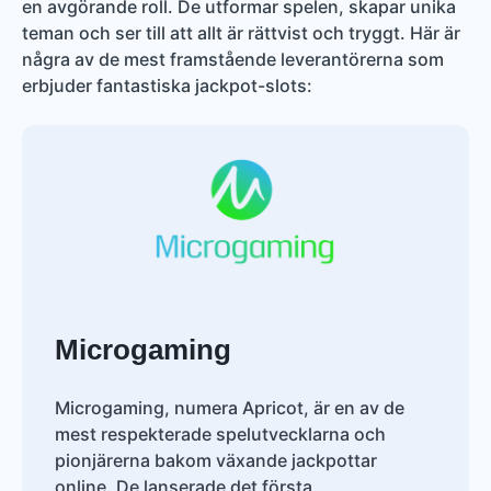
en avgörande roll. De utformar spelen, skapar unika
teman och ser till att allt är rättvist och tryggt. Här är
några av de mest framstående leverantörerna som
erbjuder fantastiska jackpot-slots:
Microgaming
Microgaming, numera Apricot, är en av de
mest respekterade spelutvecklarna och
pionjärerna bakom växande jackpottar
online. De lanserade det första