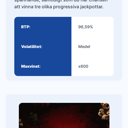
att vinna tre olika progressiva jackpottar.
RTP
:
96,59%
Volatilitet
:
Medel
Maxvinst
:
x600