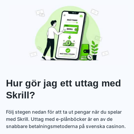
Hur gör jag ett uttag med
Skrill?
Följ stegen nedan för att ta ut pengar när du spelar
med Skrill. Uttag med e-plånböcker är en av de
snabbare betalningsmetoderna på svenska casinon.