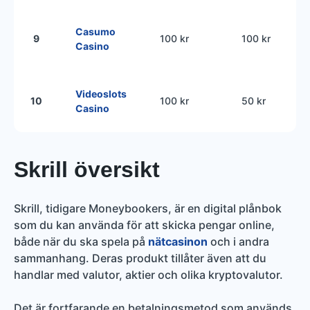
Casumo
9
100 kr
100 kr
Casino
Videoslots
10
100 kr
50 kr
Casino
Skrill översikt
Skrill, tidigare Moneybookers, är en digital plånbok
som du kan använda för att skicka pengar online,
både när du ska spela på
nätcasinon
och i andra
sammanhang. Deras produkt tillåter även att du
handlar med valutor, aktier och olika kryptovalutor.
Det är fortfarande en betalningsmetod som används