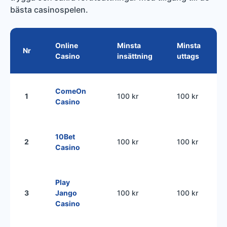
bästa casinospelen.
Online
Minsta
Minsta
Nr
Casino
insättning
uttags
ComeOn
1
100 kr
100 kr
Casino
10Bet
2
100 kr
100 kr
Casino
Play
3
Jango
100 kr
100 kr
Casino