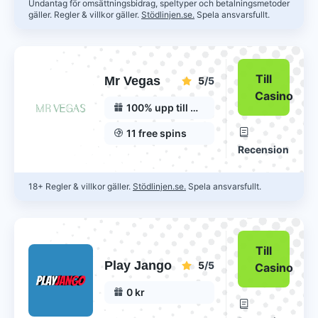
Undantag för omsättningsbidrag, speltyper och betalningsmetoder
gäller.
Regler & villkor gäller.
Stödlinjen.se.
Spela ansvarsfullt.
Till
Mr Vegas
5
/5
Casino
100% upp till 2000 kr
11 free spins
Recension
18+
Regler & villkor gäller.
Stödlinjen.se.
Spela ansvarsfullt.
Till
Play Jango
5
/5
Casino
0 kr