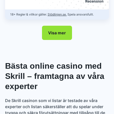
Recension
18+
Regler & villkor gäller.
Stödlinjen.se.
Spela ansvarsfullt.
Visa mer
Bästa online casino med
Skrill – framtagna av våra
experter
De Skrill casinon som vi listar är testade av våra
experter och listan säkerställer att du spelar under
trygga och säkra förutsättningar med tillgång till de