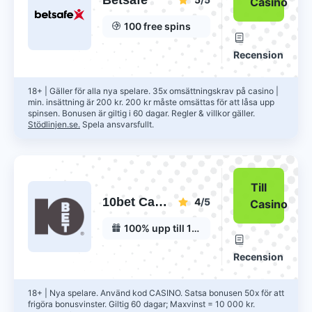
Betsafe
Casino
Evolution Gaming
Hacksaw
100 free spins
Recension
IGT
Playtech
18+
|
Gäller för alla nya spelare. 35x omsättningskrav på casino |
min. insättning är 200 kr. 200 kr måste omsättas för att låsa upp
VISA MER
spinsen. Bonusen är giltig i 60 dagar.
Regler & villkor gäller.
Stödlinjen.se.
Spela ansvarsfullt.
Till
10bet Casino
4
/5
Casino
100% upp till 1 000 kr
Recension
18+
|
Nya spelare. Använd kod CASINO. Satsa bonusen 50x för att
frigöra bonusvinster. Giltig 60 dagar; Maxvinst = 10 000 kr.