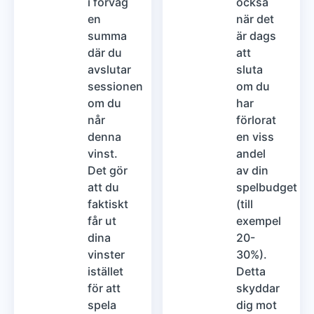
i förväg
också
en
när det
summa
är dags
där du
att
avslutar
sluta
sessionen
om du
om du
har
når
förlorat
denna
en viss
vinst.
andel
Det gör
av din
att du
spelbudget
faktiskt
(till
får ut
exempel
dina
20-
vinster
30%).
istället
Detta
för att
skyddar
spela
dig mot