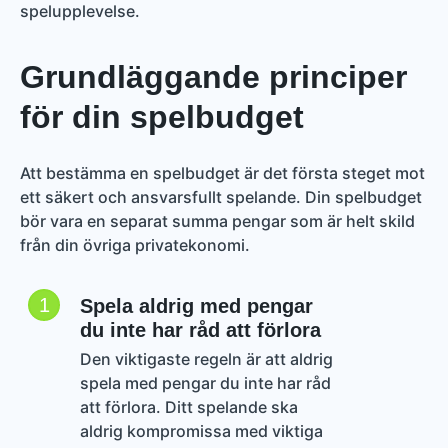
spelupplevelse.
Grundläggande principer
för din spelbudget
Att bestämma en spelbudget är det första steget mot
ett säkert och ansvarsfullt spelande. Din spelbudget
bör vara en separat summa pengar som är helt skild
från din övriga privatekonomi.
1
Spela aldrig med pengar
du inte har råd att förlora
Den viktigaste regeln är att aldrig
spela med pengar du inte har råd
att förlora. Ditt spelande ska
aldrig kompromissa med viktiga