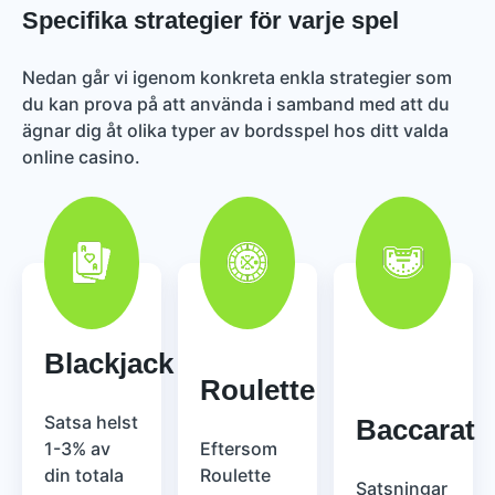
Specifika strategier för varje spel
Nedan går vi igenom konkreta enkla strategier som
du kan prova på att använda i samband med att du
ägnar dig åt olika typer av bordsspel hos ditt valda
online casino.
Blackjack
Roulette
Satsa helst
Baccarat
1-3% av
Eftersom
din totala
Roulette
Satsningar