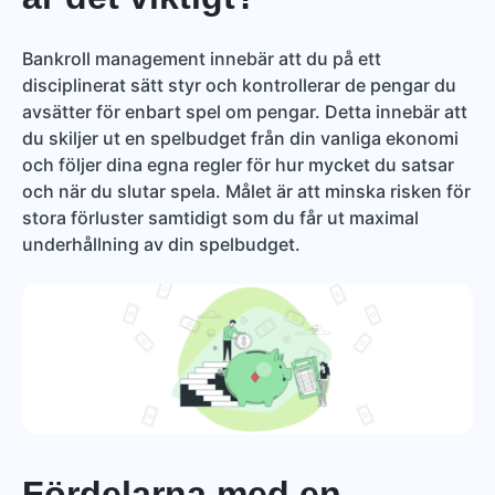
Evolution Gaming
Hacksaw
Bankroll management innebär att du på ett
disciplinerat sätt styr och kontrollerar de pengar du
IGT
Playtech
avsätter för enbart spel om pengar. Detta innebär att
du skiljer ut en spelbudget från din vanliga ekonomi
och följer dina egna regler för hur mycket du satsar
VISA MER
och när du slutar spela. Målet är att minska risken för
stora förluster samtidigt som du får ut maximal
underhållning av din spelbudget.
Fördelarna med en