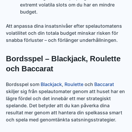
extremt volatila slots om du har en mindre
budget.
Att anpassa dina insatsnivåer efter spelautomatens
volatilitet och din totala budget minskar risken för
snabba förluster – och förlänger underhållningen.
Bordsspel – Blackjack, Roulette
och Baccarat
Bordsspel som
Blackjack
,
Roulette
och
Baccarat
skiljer sig från spelautomater genom att huset har en
lägre fördel och det innebär ett mer strategiskt
spelande. Det betyder att du kan påverka dina
resultat mer genom att hantera din spelkassa smart
och spela med genomtänkta satsningsstrategier.