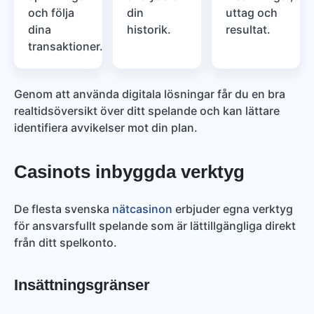
och följa
din
uttag och
dina
historik.
resultat.
transaktioner.
Genom att använda digitala lösningar får du en bra
realtidsöversikt över ditt spelande och kan lättare
identifiera avvikelser mot din plan.
Casinots inbyggda verktyg
De flesta svenska
nätcasinon
erbjuder egna verktyg
för ansvarsfullt spelande som är lättillgängliga direkt
från ditt spelkonto.
Insättningsgränser