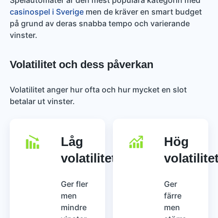
casinospel i Sverige
men de kräver en smart budget
på grund av deras snabba tempo och varierande
vinster.
Volatilitet och dess påverkan
Volatilitet anger hur ofta och hur mycket en slot
betalar ut vinster.
Låg
Hög
volatilitet
volatilite
Ger fler
Ger
men
färre
mindre
men