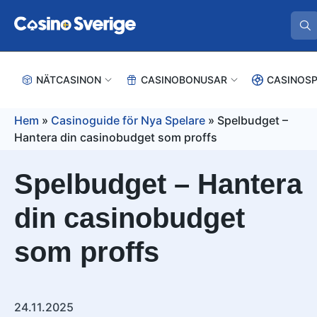
Gå
vidare
till
innehåll
NÄTCASINON
CASINOBONUSAR
CASINOSP
Hem
»
Casinoguide för Nya Spelare
»
Spelbudget –
Hantera din casinobudget som proffs
ONLINE SLOTS
Nya Casinon
Välkomstbonusar
Spelbudget
Casino Appar
Reload Bonus
Spelbudget – Hantera
Casinon med Bäst Utdelning
Free Spins
Spelskatter
Casino med Låg Insättnin
Cashback
Slots
Köp Bonus Slots
Swish
Trustly
din casinobudget
Casino med BankID
No Sticky Bonus
Svartlistade
Casino med Svensk Licen
Bonus Utan Insättning
Slots med högst RTP
Megaways Slots
som proffs
Zimpler
PayPal
Casino med Snabba Uttag
Casino Ordlista
Live Casino
Hold and Win Slots
Slots med hög volatilitet
Casino utan Registrering
Jackpot slots
Apple Pay
Google Pay
24.11.2025