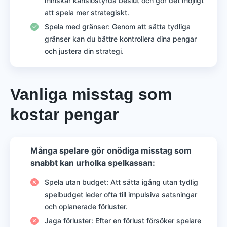
minskar känslostyrda beslut och gör det möjligt
att spela mer strategiskt.
Spela med gränser: Genom att sätta tydliga
gränser kan du bättre kontrollera dina pengar
och justera din strategi.
Vanliga misstag som
kostar pengar
Många spelare gör onödiga misstag som
snabbt kan urholka spelkassan:
Spela utan budget: Att sätta igång utan tydlig
spelbudget leder ofta till impulsiva satsningar
och oplanerade förluster.
Jaga förluster: Efter en förlust försöker spelare