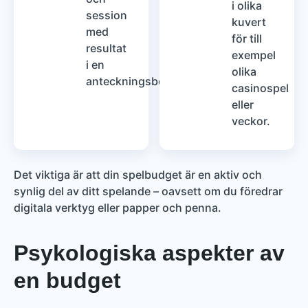
i olika
session
kuvert
med
för till
resultat
exempel
i en
olika
anteckningsbok.
casinospel
eller
veckor.
Det viktiga är att din spelbudget är en aktiv och
synlig del av ditt spelande – oavsett om du föredrar
digitala verktyg eller papper och penna.
Psykologiska aspekter av
en budget