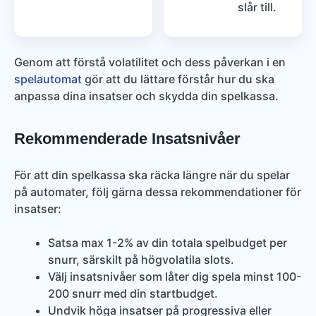
slår till.
Genom att förstå volatilitet och dess påverkan i en
spelautomat
gör att du lättare förstår hur du ska
anpassa dina insatser och skydda din spelkassa.
Rekommenderade Insatsnivåer
För att din spelkassa ska räcka längre när du spelar
på automater, följ gärna dessa rekommendationer för
insatser:
Satsa max 1-2% av din totala spelbudget per
snurr, särskilt på högvolatila slots.
Välj insatsnivåer som låter dig spela minst 100-
200 snurr med din startbudget.
Undvik höga insatser på progressiva eller