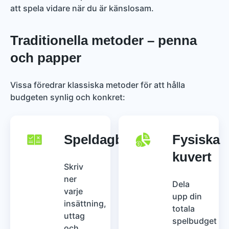
att spela vidare när du är känslosam.
Traditionella metoder – penna
och papper
Vissa föredrar klassiska metoder för att hålla
budgeten synlig och konkret:
Speldagbok
Fysiska
kuvert
Skriv
ner
Dela
varje
upp din
insättning,
totala
uttag
spelbudget
och