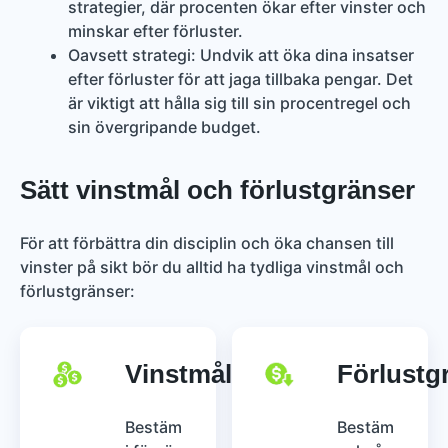
strategier, där procenten ökar efter vinster och
minskar efter förluster.
Oavsett strategi: Undvik att öka dina insatser
efter förluster för att jaga tillbaka pengar. Det
är viktigt att hålla sig till sin procentregel och
sin övergripande budget.
Sätt vinstmål och förlustgränser
För att förbättra din disciplin och öka chansen till
vinster på sikt bör du alltid ha tydliga vinstmål och
förlustgränser:
Vinstmål
Förlustg
Bestäm
Bestäm