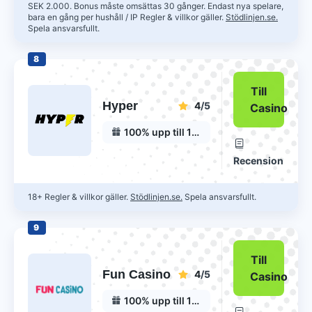
SEK 2.000. Bonus måste omsättas 30 gånger. Endast nya spelare,
bara en gång per hushåll / IP
Regler & villkor gäller.
Stödlinjen.se.
Spela ansvarsfullt.
8
Till
Hyper
4
/5
Casino
100% upp till 1000 kr
Recension
18+
Regler & villkor gäller.
Stödlinjen.se.
Spela ansvarsfullt.
9
Till
Fun Casino
4
/5
Casino
100% upp till 1000 kr