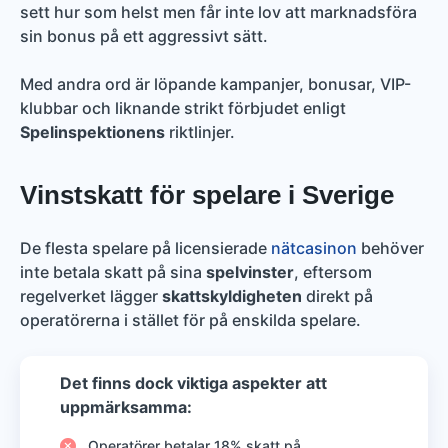
sett hur som helst men får inte lov att marknadsföra
sin bonus på ett aggressivt sätt.
Med andra ord är löpande kampanjer, bonusar, VIP-
klubbar och liknande strikt förbjudet enligt
Spelinspektionens
riktlinjer.
Vinstskatt för spelare i Sverige
De flesta spelare på licensierade
nätcasinon
behöver
inte betala skatt på sina
spelvinster
, eftersom
regelverket lägger
skattskyldigheten
direkt på
operatörerna i stället för på enskilda spelare.
Det finns dock viktiga aspekter att
uppmärksamma:
Operatörer betalar 18% skatt på