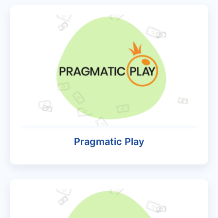
Pragmatic Play