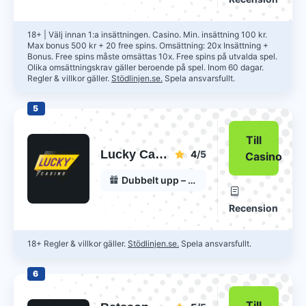
18+
|
Välj innan 1:a insättningen. Casino. Min. insättning 100 kr.
Max bonus 500 kr + 20 free spins. Omsättning: 20x Insättning +
Bonus. Free spins måste omsättas 10x. Free spins på utvalda spel.
Olika omsättningskrav gäller beroende på spel. Inom 60 dagar.
Regler & villkor gäller.
Stödlinjen.se.
Spela ansvarsfullt.
5
Till
Lucky Casino
4
/5
Casino
Dubbelt upp – eller pengar tillbaka
Recension
18+
Regler & villkor gäller.
Stödlinjen.se.
Spela ansvarsfullt.
6
Till