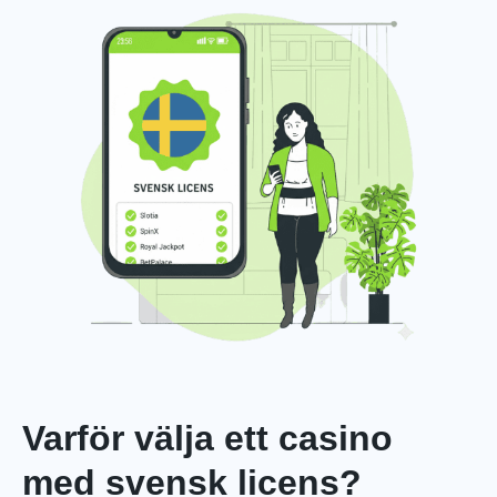
Varför välja ett casino
med svensk licens?