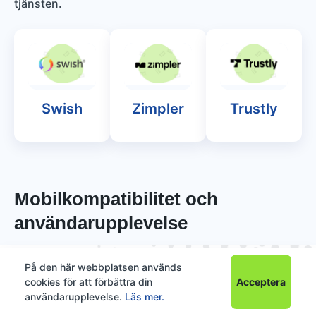
tjänsten.
Swish
Zimpler
Trustly
Mobilkompatibilitet och
användarupplevelse
×
Hur mobilkompatibelt ett casino är, är också väldigt
På den här webbplatsen används
viktigt och det är något vi kikar på i samband med att
Få vårt nyhetsbrev
Acceptera
cookies för att förbättra din
vi skriver en recension. Vi ser hur väl och snabbt ett
användarupplevelse.
Läs mer.
casino anpassar sig när vi besöker sajten via mobilen