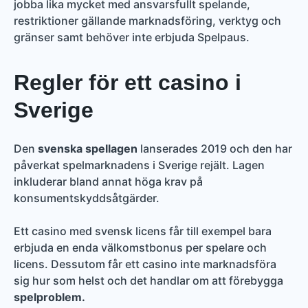
jobba lika mycket med ansvarsfullt spelande,
restriktioner gällande marknadsföring, verktyg och
gränser samt behöver inte erbjuda Spelpaus.
Regler för ett casino i
Sverige
Den
svenska spellagen
lanserades 2019 och den har
påverkat spelmarknadens i Sverige rejält. Lagen
inkluderar bland annat höga krav på
konsumentskyddsåtgärder.
Ett casino med svensk licens får till exempel bara
erbjuda en enda välkomstbonus per spelare och
licens. Dessutom får ett casino inte marknadsföra
sig hur som helst och det handlar om att förebygga
spelproblem.