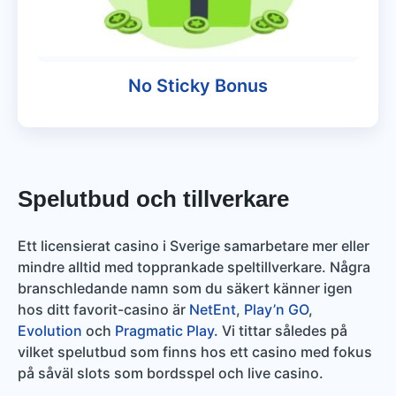
No Sticky Bonus
Spelutbud och tillverkare
Ett licensierat casino i Sverige samarbetare mer eller
mindre alltid med topprankade speltillverkare. Några
branschledande namn som du säkert känner igen
hos ditt favorit-casino är
NetEnt
,
Play’n GO
,
Evolution
och
Pragmatic Play
. Vi tittar således på
vilket spelutbud som finns hos ett casino med fokus
på såväl slots som bordsspel och live casino.