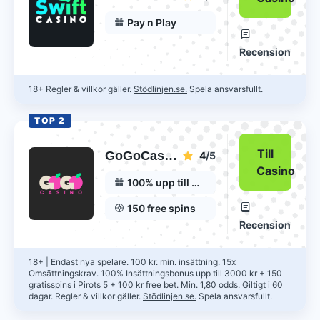
Evolution Gaming
Hacksaw
Pay n Play
Recension
IGT
Playtech
18+
Regler & villkor gäller.
Stödlinjen.se.
Spela ansvarsfullt.
VISA MER
TOP 2
Till
GoGoCasino
4
/5
Casino
100% upp till 3 000 kr
150 free spins
Recension
18+
|
Endast nya spelare. 100 kr. min. insättning. 15x
Omsättningskrav. 100% Insättningsbonus upp till 3000 kr + 150
gratisspins i Pirots 5 + 100 kr free bet. Min. 1,80 odds. Giltigt i 60
dagar.
Regler & villkor gäller.
Stödlinjen.se.
Spela ansvarsfullt.