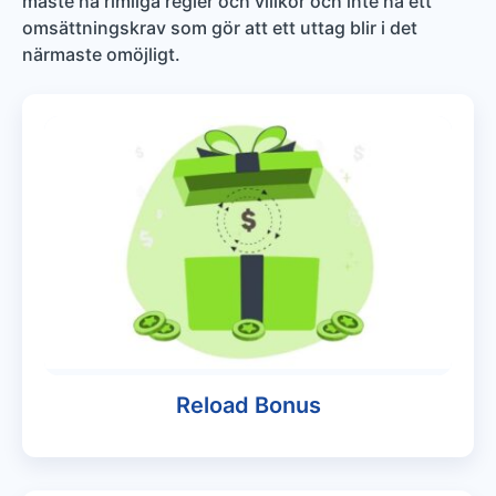
måste ha rimliga regler och villkor och inte ha ett
omsättningskrav som gör att ett uttag blir i det
närmaste omöjligt.
Reload Bonus