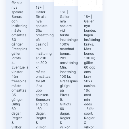
för alla
nya
18+
|
spelare.
Gäller
18+
|
Bonus
för alla
Gäller
18+
|
och
nya
nya
Gäller
insättning
spelare.
spelare
nya
måste
35x
vid
kunder.
omsättas
omsättningskrav
första
Ingen
30
på
insättningen.
insättning
gånger.
casino |
100%
krävs.
Freespins
min.
matchad
Max
gäller
insättning
bonus.
bonus
Pirots
är 200
20x
100 kr,
4.
kr. 200
omsättningskrav.
gäller
Eventuella
kr
Min.
60 dgr,
vinster
måste
insättning
oms
från
omsättas
100 kr.
krav
freespins
för att
Gratisspinsen
50x i
måste
låsa
giltiga
casino,
omsättas
upp
på
16x
35
spinsen.
Pirots
med
gånger.
Bonusen
5.
min
Giltig i
är giltig
Giltigt i
odds
60
i 60
60
1,5 för
dagar.
dagar.
dagar.
sport.
Regler
Regler
Regler
Regler
&
&
&
&
villkor
villkor
villkor
villkor