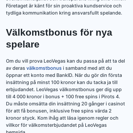
Företaget är känt för sin proaktiva kundservice och
tydliga kommunikation kring ansvarsfullt spelande.
Välkomstbonus för nya
spelare
Om du vill prova LeoVegas kan du passa på att ta del
av deras
välkomstbonus
i samband med att du
öppnar ett konto med BankID. När du gör din första
insättning på minst 100 kronor kan du tacka ja till
erbjudandet. LeoVegas välkomstbonus ger dig upp
till 4 000 kronor i bonus + 100 free spins i Pirots 4.
Du måste omsätta din insättning 20 gånger i casinot
för att få bonusen, inklusive free spins värda 2
kronor styck. Kom ihåg att läsa igenom regler och
villkor för välkomsterbjudandet på LeoVegas
hemsida.