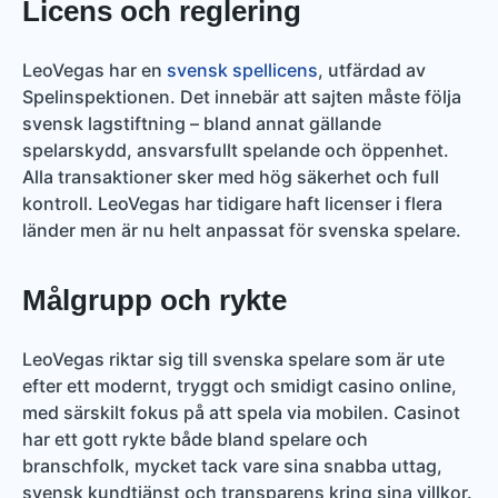
Licens och reglering
LeoVegas har en
svensk spellicens
, utfärdad av
Spelinspektionen. Det innebär att sajten måste följa
svensk lagstiftning – bland annat gällande
spelarskydd, ansvarsfullt spelande och öppenhet.
Alla transaktioner sker med hög säkerhet och full
kontroll. LeoVegas har tidigare haft licenser i flera
länder men är nu helt anpassat för svenska spelare.
Målgrupp och rykte
LeoVegas riktar sig till svenska spelare som är ute
efter ett modernt, tryggt och smidigt casino online,
med särskilt fokus på att spela via mobilen. Casinot
har ett gott rykte både bland spelare och
branschfolk, mycket tack vare sina snabba uttag,
svensk kundtjänst och transparens kring sina villkor.