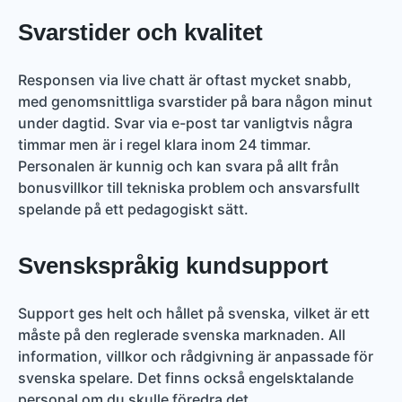
Svarstider och kvalitet
Responsen via live chatt är oftast mycket snabb,
med genomsnittliga svarstider på bara någon minut
under dagtid. Svar via e-post tar vanligtvis några
timmar men är i regel klara inom 24 timmar.
Personalen är kunnig och kan svara på allt från
bonusvillkor till tekniska problem och ansvarsfullt
spelande på ett pedagogiskt sätt.
Svenskspråkig kundsupport
Support ges helt och hållet på svenska, vilket är ett
måste på den reglerade svenska marknaden. All
information, villkor och rådgivning är anpassade för
svenska spelare. Det finns också engelsktalande
personal om du skulle föredra det.