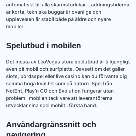
automatiskt till alla skärmstorlekar. Laddningstiderna
är korta, tekniska buggar är ovanliga och
upplevelsen är stabil både på äldre och nyare
mobiler.
Spelutbud i mobilen
Det mesta av LeoVegas stora spelutbud är tillgängligt
även på mobil och surfplatta. Oavsett om det gäller
slots, bordsspel eller live casino kan du förvänta dig
samma höga kvalitet som på datorn. Spel från
NetEnt, Play’n GO och Evolution fungerar utan
problem i mobilen tack vare att leverantörerna
utvecklar sina spel mobilt i första hand.
Användargränssnitt och
navigering