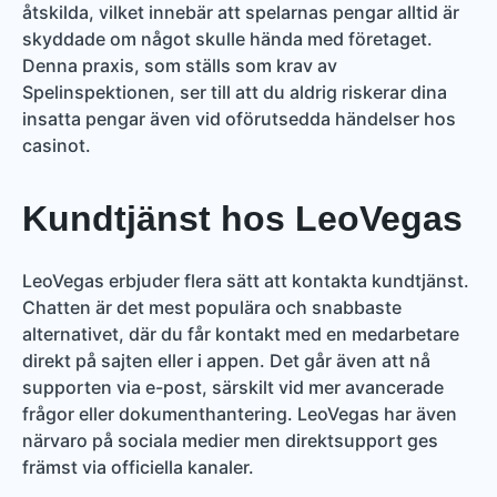
åtskilda, vilket innebär att spelarnas pengar alltid är
skyddade om något skulle hända med företaget.
Denna praxis, som ställs som krav av
Spelinspektionen, ser till att du aldrig riskerar dina
insatta pengar även vid oförutsedda händelser hos
casinot.
Kundtjänst hos LeoVegas
LeoVegas erbjuder flera sätt att kontakta kundtjänst.
Chatten är det mest populära och snabbaste
alternativet, där du får kontakt med en medarbetare
direkt på sajten eller i appen. Det går även att nå
supporten via e-post, särskilt vid mer avancerade
frågor eller dokumenthantering. LeoVegas har även
närvaro på sociala medier men direktsupport ges
främst via officiella kanaler.