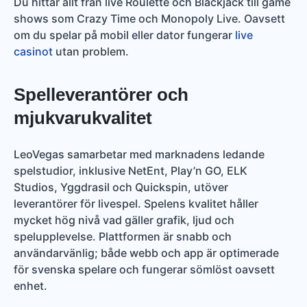
Du hittar allt från live Roulette och Blackjack till game
shows som Crazy Time och Monopoly Live. Oavsett
om du spelar på mobil eller dator fungerar
live
casinot
utan problem.
Spelleverantörer och
mjukvarukvalitet
LeoVegas samarbetar med marknadens ledande
spelstudior, inklusive NetEnt, Play’n GO, ELK
Studios, Yggdrasil och Quickspin, utöver
leverantörer för livespel. Spelens kvalitet håller
mycket hög nivå vad gäller grafik, ljud och
spelupplevelse. Plattformen är snabb och
användarvänlig; både webb och app är optimerade
för svenska spelare och fungerar sömlöst oavsett
enhet.