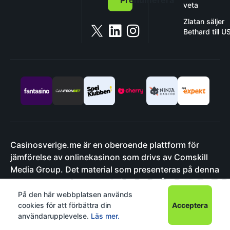
Prenumerera
veta
Zlatan säljer
Bethard till U
Casinosverige.me är en oberoende plattform för
jämförelse av onlinekasinon som drivs av Comskill
Media Group. Det material som presenteras på denna
webbplats är endast avsett för underhållnings- och
×
utbildningsändamål. Vi har ingen kontroll över tredje
På den här webbplatsen används
Få vårt nyhetsbrev
Acceptera
cookies för att förbättra din
parter som kan ändra eller dra tillbaka sina
användarupplevelse.
Läs mer.
kampanjer. De erbjudanden du hittar på vår