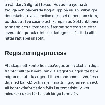
användarvänlighet i fokus. Huvudmenyerna är
tydliga och placerade högst upp på sidan, vilket gör
det enkelt att växla mellan olika sektioner som slots,
bordsspel, live casino och kampanjer. Sökfunktionen
är snabb och filtreringen låter dig sortera spel efter
leverantör, popularitet eller kategori – så att du alltid
hittar rätt spel snabbt.
Registreringsprocess
Att skapa ett konto hos LeoVegas är mycket smidigt,
framför allt tack vare BankID. Registreringen tar bara
någon minut: du anger ditt personnummer, verifierar
dig med BankID och väljer insättningsgränser direkt.
All kontaktinformation fylls i automatiskt, vilket
minskar risken för fel och långa formulär.