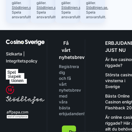
gäller.
gäller.
gäller.
gäller.
Stödlinjen.se.
Stödlinjen.se.
Stödlinjen.se.
Stödlinjen.se.
Spela
Spela
Spela
Spela
ansvarsfullt.
ansvarsfullt.
ansvarsfullt.
ansvarsfullt.
Få
ERBJUDAN
vårt
JUST NU
Sidkarta
|
nyhetsbrev
Är live casino
Integritetspolicy
riggade?
Registrera
dig
Största casin
och få
vinsterna i
vårt
Sverige
nyhetsbrev
med
Bästa Online
våra
Casinon enlig
bästa
Flashback 2
erbjudanden!
Är online cas
riggade? Här 
allt du behöv