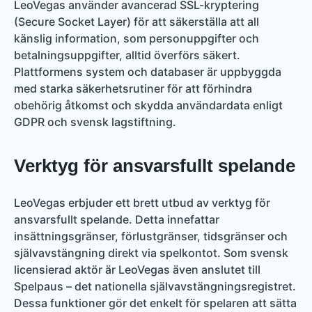
LeoVegas använder avancerad SSL-kryptering
(Secure Socket Layer) för att säkerställa att all
känslig information, som personuppgifter och
betalningsuppgifter, alltid överförs säkert.
Plattformens system och databaser är uppbyggda
med starka säkerhetsrutiner för att förhindra
obehörig åtkomst och skydda användardata enligt
GDPR och svensk lagstiftning.
Verktyg för ansvarsfullt spelande
LeoVegas erbjuder ett brett utbud av verktyg för
ansvarsfullt spelande. Detta innefattar
insättningsgränser, förlustgränser, tidsgränser och
självavstängning direkt via spelkontot. Som svensk
licensierad aktör är LeoVegas även anslutet till
Spelpaus – det nationella självavstängningsregistret.
Dessa funktioner gör det enkelt för spelaren att sätta