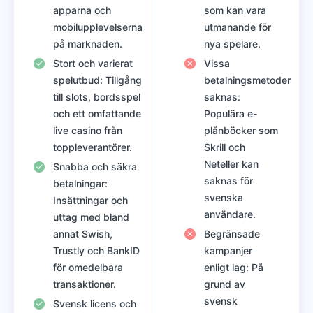
apparna och
som kan vara
mobilupplevelserna
utmanande för
på marknaden.
nya spelare.
Stort och varierat
Vissa
spelutbud: Tillgång
betalningsmetoder
till slots, bordsspel
saknas:
och ett omfattande
Populära e-
live casino från
plånböcker som
toppleverantörer.
Skrill och
Neteller kan
Snabba och säkra
saknas för
betalningar:
svenska
Insättningar och
användare.
uttag med bland
annat Swish,
Begränsade
Trustly och BankID
kampanjer
för omedelbara
enligt lag: På
transaktioner.
grund av
svensk
Svensk licens och