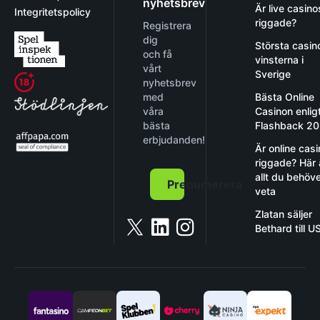
nyhetsbrev
Är live casino
Integritetspolicy
riggade?
Registrera
dig
Största casin
och få
vinsterna i
vårt
Sverige
nyhetsbrev
med
Bästa Online
våra
Casinon enlig
bästa
Flashback 2
erbjudanden!
Är online cas
riggade? Här 
allt du behöv
Prenumerera
veta
Zlatan säljer
Bethard till U