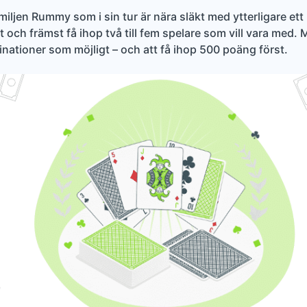
iljen Rummy som i sin tur är nära släkt med ytterligare ett
ch främst få ihop två till fem spelare som vill vara med. M
ationer som möjligt – och att få ihop 500 poäng först.