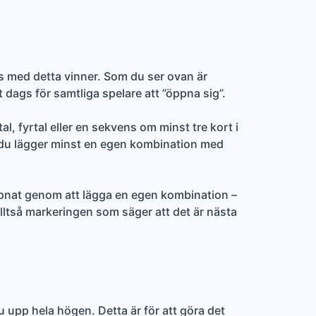
s med detta vinner. Som du ser ovan är
t dags för samtliga spelare att ”öppna sig”.
 fyrtal eller en sekvens om minst tre kort i
 du lägger minst en egen kombination med
ppnat genom att lägga en egen kombination –
lltså markeringen som säger att det är nästa
u upp hela högen. Detta är för att göra det