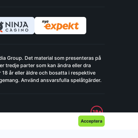
dia Group. Det material som presenteras på
r tredje parter som kan ändra eller dra
18 år eller äldre och bosatta i respektive
engagemang. Använd ansvarsfulla spelåtgärder.
Acceptera
×