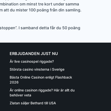
kombination om minst tre kort under samma
m att du mister 100 poäng från din samling.
 ”stoppen”. I samband detta får du 50 poäng
ERBJUDANDEN JUST NU
Är live casinospel riggade?
Största casino vinsterna i Sverige
Bästa Online Casinon enligt Flashback
2026
Är online casinon riggade? Här är allt du
behöver veta
Zlatan säljer Bethard till USA