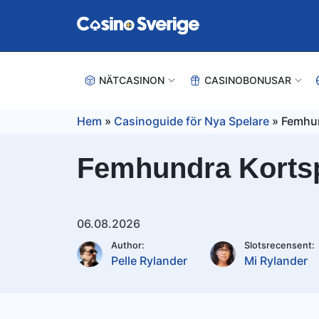
Gå
vidare
till
innehåll
NÄTCASINON
CASINOBONUSAR
Hem
»
Casinoguide för Nya Spelare
»
Femhun
BO
Nya Casinon
Välkomstbonusar
Spelbudget
Reload Bonus
Casino Appar
Femhundra Korts
ONLINE SLOTS
Casinon med Bäst
Free Spins
Spelskatter
Cashback
Casino med Låg Insät
B
Swish
Trustly
Slots
Köp Bonus Slots
Utdelning
No Sticky Bonus
Svartlistade
Bonus Utan
Casino med Svensk L
B
06.08.2026
Slots med högst RTP
Megaways Slots
Casino med BankID
Insättning
Revolut
Skrill
Author:
Slotsrecensent:
Casino Ordlista
Live Casino
C
Pelle Rylander
Mi Rylander
Hold and Win Slots
Slots med hög
Casino med Snabba Uttag
volatilitet
P
Jackpot slots
Casino utan Registrering
R