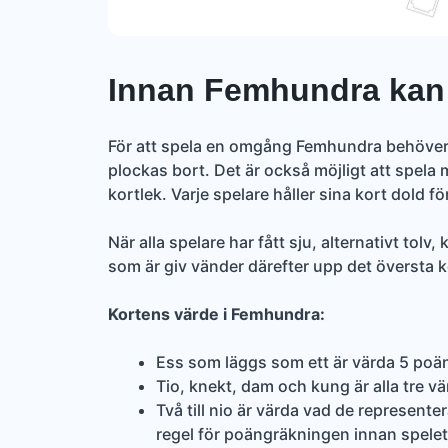
Innan Femhundra kan 
För att spela en omgång Femhundra behöver n
plockas bort. Det är också möjligt att spela me
kortlek. Varje spelare håller sina kort dold fö
När alla spelare har fått sju, alternativt tol
som är giv vänder därefter upp det översta k
Kortens värde i Femhundra:
Ess som läggs som ett är värda 5 poä
Tio, knekt, dam och kung är alla tre v
Två till nio är värda vad de represent
regel för poängräkningen innan spelet 