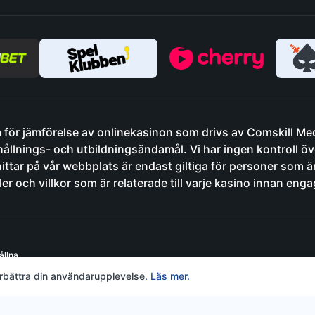
 för jämförelse av onlinekasinon som drivs av Comskill Me
llnings- och utbildningsändamål. Vi har ingen kontroll öve
ttar på vår webbplats är endast giltiga för personer som är 
egler och villkor som är relaterade till varje kasino innan 
ållna.
rbättra din användarupplevelse.
Läs mer.