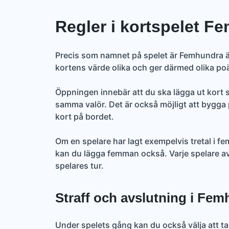
Regler i kortspelet F
Precis som namnet på spelet är Femhundra är
kortens värde olika och ger därmed olika poän
Öppningen innebär att du ska lägga ut kort s
samma valör. Det är också möjligt att bygga
kort på bordet.
Om en spelare har lagt exempelvis tretal i 
kan du lägga femman också. Varje spelare avs
spelares tur.
Straff och avslutning i Fe
Under spelets gång kan du också välja att ta 