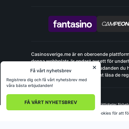
Casinosverige.me är en oberoende plattform
denna webbplats är endast avsett för underhå
×
tillbaka sina kampanjer. De erbjudanden du hi
Få vårt nyhetsbrev
land. Vänligen se till att noggrant läsa de r
Registrera dig och få vårt nyhetsbrev med
våra bästa erbjudanden!
FÅ VÅRT NYHETSBREV
Copyright © 2026 Casinosverige.me. Alla rättigheter förbeh
På den här webbplatsen används cookies för att fö