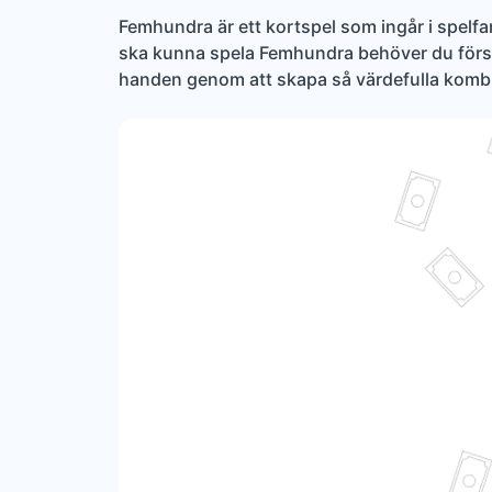
Femhundra är ett kortspel som ingår i spelfam
ska kunna spela Femhundra behöver du först o
handen genom att skapa så värdefulla kombin