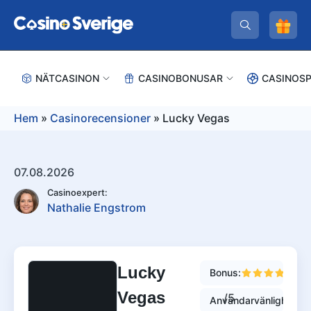
Gå
vidare
till
innehåll
NÄTCASINON
CASINOBONUSAR
CASINOSP
Hem
»
Casinorecensioner
»
Lucky Vegas
ONLINE SLOTS
Nya Casinon
Välkomstbonusar
Spelbudget
Reload Bonus
Casino Appar
07.08.2026
Casinon med Bäst
Free Spins
Spelskatter
Cashback
Casino med Låg
Slots
Köp Bonus Slots
Swish
Trustly
Casinoexpert:
Utdelning
Insättning
Nathalie Engstrom
No Sticky Bonus
Svartlistade
Bonus Utan
Slots med högst RTP
Megaways Slots
Casino med BankID
Insättning
Casino med Svensk
Zimpler
PayPal
Licens
Casino Ordlista
Hold and Win Slots
Slots med hög
Casino med Snabba
volatilitet
Lucky
Bonus:
Uttag
Live Casino
Jackpot slots
Apple Pay
Google Pay
Vegas
4
/5
Användarvänlighet:
Casino utan Registrering