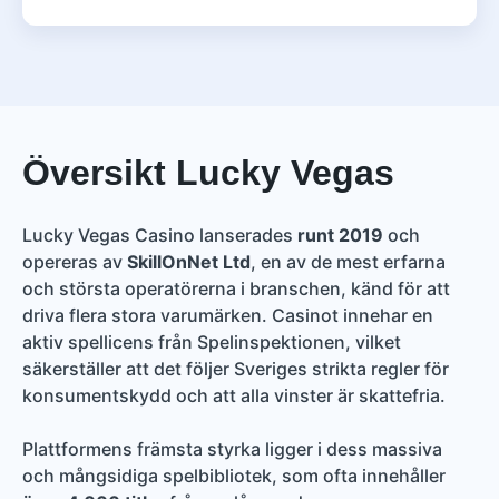
Översikt Lucky Vegas
Lucky Vegas Casino lanserades
runt 2019
och
opereras av
SkillOnNet Ltd
, en av de mest erfarna
och största operatörerna i branschen, känd för att
driva flera stora varumärken. Casinot innehar en
aktiv spellicens från Spelinspektionen, vilket
säkerställer att det följer Sveriges strikta regler för
konsumentskydd och att alla vinster är skattefria.
Plattformens främsta styrka ligger i dess massiva
och mångsidiga spelbibliotek, som ofta innehåller