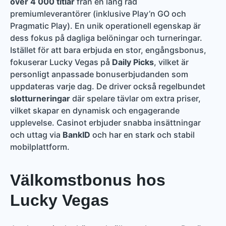
över 4 000 titlar
från en lång rad
premiumleverantörer (inklusive Play’n GO och
Pragmatic Play). En unik operationell egenskap är
dess fokus på dagliga belöningar och turneringar.
Istället för att bara erbjuda en stor, engångsbonus,
fokuserar Lucky Vegas på
Daily Picks
, vilket är
personligt anpassade bonuserbjudanden som
uppdateras varje dag. De driver också regelbundet
slotturneringar
där spelare tävlar om extra priser,
vilket skapar en dynamisk och engagerande
upplevelse. Casinot erbjuder snabba insättningar
och uttag via
BankID
och har en stark och stabil
mobilplattform.
Välkomstbonus hos
Lucky Vegas