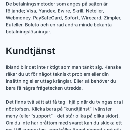
De betalningsmetoder som anges på sajten är
följande; Visa, Yandex, Ewire, Skrill, Neteller,
Webmoney, PaySafeCard, Sofort, Wirecard, Zimpler,
Euteller, Boleto och en rad andra minde bekanta
betalningslösningar.
Kundtjänst
Ibland blir det inte riktigt som man tänkt sig. Kanske
råkar du ut för något tekniskt problem eller din
insättning eller uttag krånglar. Eller så behöver du
bara få några frågetecken utredda.
Det finns två sätt att få tag i hjälp när du tvingas dra i
nödtofsen. Klicka bara på ”kundtjänst” i vänster
meny (eller ”support” – det står olika på olika sidor).
Om du inte har bråttom med svaret kan du skicka ett
mail till supporten, som håller öppet dygnet runt när