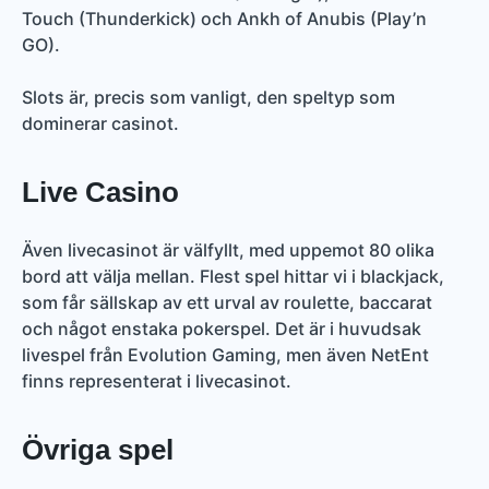
Touch (Thunderkick) och Ankh of Anubis (Play’n
GO).
Slots är, precis som vanligt, den speltyp som
dominerar casinot.
Live Casino
Även livecasinot är välfyllt, med uppemot 80 olika
bord att välja mellan. Flest spel hittar vi i blackjack,
som får sällskap av ett urval av roulette, baccarat
och något enstaka pokerspel. Det är i huvudsak
livespel från Evolution Gaming, men även NetEnt
finns representerat i livecasinot.
Övriga spel