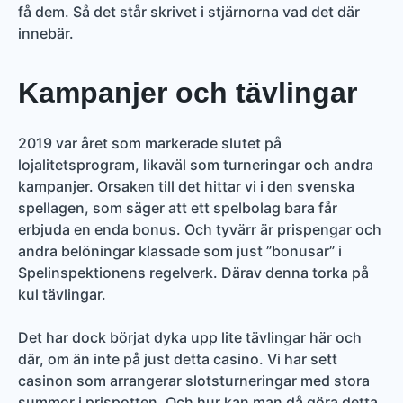
få dem. Så det står skrivet i stjärnorna vad det där
innebär.
Kampanjer och tävlingar
2019 var året som markerade slutet på
lojalitetsprogram, likaväl som turneringar och andra
kampanjer. Orsaken till det hittar vi i den svenska
spellagen, som säger att ett spelbolag bara får
erbjuda en enda bonus. Och tyvärr är prispengar och
andra belöningar klassade som just ”bonusar” i
Spelinspektionens regelverk. Därav denna torka på
kul tävlingar.
Det har dock börjat dyka upp lite tävlingar här och
där, om än inte på just detta casino. Vi har sett
casinon som arrangerar slotsturneringar med stora
summor i prispotten. Och hur kan man då göra detta