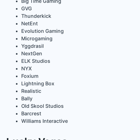
Big Time Gaming
GVG
Thunderkick
NetEnt
Evolution Gaming
Microgaming
Yggdrasil
NextGen
ELK Studios
NYX
Foxium
Lightning Box
Realistic
Bally
Old Skool Studios
Barcrest
Williams Interactive