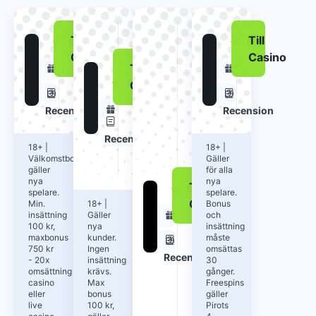
Till
Till
ComeOn
Betsson
5
/5
5
/5
Casino
Casino
Till
300% upp till 750 kr
100% upp till 1 0
Betinia
5
/5
Casino
100 free spins
50 free spins
100% upp till 2500 kr
Recension
Recension
Recension
18+
|
18+
|
Välkomstbonus
Gäller
gäller
för alla
nya
nya
Till
Videoslots
5
/5
spelare.
spelare.
Casino
Min.
18+
|
Bonus
insättning
Gäller
100% upp till 2000 kr
och
100 kr,
nya
insättning
maxbonus
kunder.
måste
11 free spins
750 kr
Ingen
omsättas
Recension
- 20x
insättning
30
omsättning
krävs.
gånger.
casino
Max
Freespins
eller
bonus
gäller
live
100 kr,
Pirots