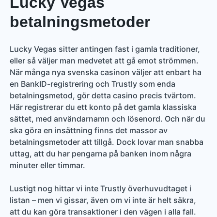
Lucky Vegas
betalningsmetoder
Lucky Vegas sitter antingen fast i gamla traditioner,
eller så väljer man medvetet att gå emot strömmen.
När många nya svenska casinon väljer att enbart ha
en BankID-registrering och Trustly som enda
betalningsmetod, gör detta casino precis tvärtom.
Här registrerar du ett konto på det gamla klassiska
sättet, med användarnamn och lösenord. Och när du
ska göra en insättning finns det massor av
betalningsmetoder att tillgå. Dock lovar man snabba
uttag, att du har pengarna på banken inom några
minuter eller timmar.
Lustigt nog hittar vi inte Trustly överhuvudtaget i
listan – men vi gissar, även om vi inte är helt säkra,
att du kan göra transaktioner i den vägen i alla fall.