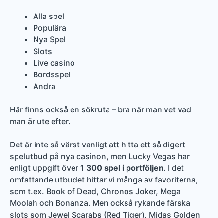
Alla spel
Populära
Nya Spel
Slots
Live casino
Bordsspel
Andra
Här finns också en sökruta – bra när man vet vad
man är ute efter.
Det är inte så värst vanligt att hitta ett så digert
spelutbud på nya casinon, men Lucky Vegas har
enligt uppgift över
1 300 spel i portföljen
. I det
omfattande utbudet hittar vi många av favoriterna,
som t.ex. Book of Dead, Chronos Joker, Mega
Moolah och Bonanza. Men också rykande färska
slots som Jewel Scarabs (Red Tiger), Midas Golden