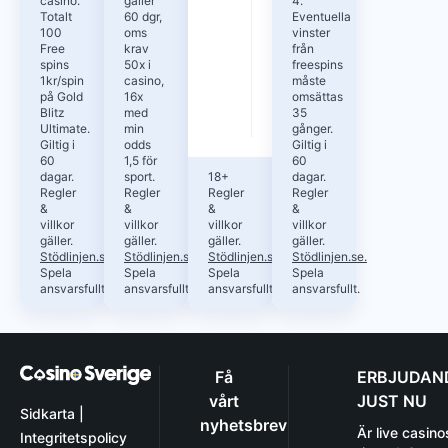
casino.
gäller
4.
Totalt
60 dgr,
Eventuella
100
oms
vinster
Free
krav
från
spins
50x i
freespins
1kr/spin
casino,
måste
på Gold
16x
omsättas
Blitz
med
35
Ultimate.
min
gånger.
Giltig i
odds
Giltig i
60
1,5 för
60
dagar.
sport.
18+
dagar.
Regler
Regler
Regler
Regler
&
&
&
&
villkor
villkor
villkor
villkor
gäller.
gäller.
gäller.
gäller.
Stödlinjen.se.
Stödlinjen.se.
Stödlinjen.se.
Stödlinjen.se.
Spela
Spela
Spela
Spela
ansvarsfullt.
ansvarsfullt.
ansvarsfullt.
ansvarsfullt.
Få
ERBJUDAN
vårt
JUST NU
Sidkarta
|
nyhetsbrev
Är live casino
Integritetspolicy