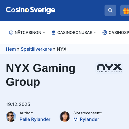
Gå
vidare
till
innehåll
NÄTCASINON
CASINOBONUSAR
CASINOSP
Hem
»
Speltillverkare
»
NYX
ONLINE SLOTS
Nya Casinon
Välkomstbonusar
Spelbudget
Reload Bonus
Casino Appar
NYX Gaming
Casinon med Bäst
Free Spins
Spelskatter
Cashback
Casino med Låg Insättning
Slots
Köp Bonus Slots
Swish
Trustly
Group
Utdelning
No Sticky Bonus
Svartlistade
Bonus Utan
Casino med Svensk Licens
Slots med högst RTP
Megaways Slots
Casino med BankID
Insättning
Zimpler
PayPal
Casino Ordlista
Live Casino
Hold and Win Slots
Slots med hög
19.12.2025
Casino med Snabba Uttag
volatilitet
Author:
Slotsrecensent:
Jackpot slots
Pelle Rylander
Mi Rylander
Casino utan Registrering
Apple Pay
Google Pay