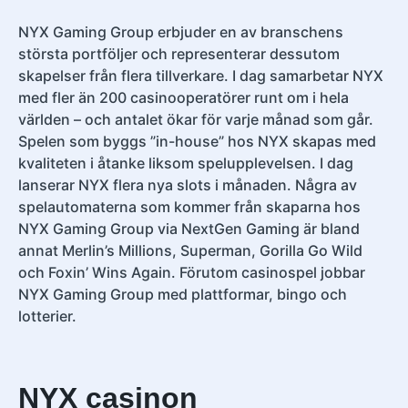
BORDSSPEL
NYX Gaming Group erbjuder en av branschens
Paysafecard
Revolut
största portföljer och representerar dessutom
Baccarat
skapelser från flera tillverkare. I dag samarbetar NYX
med fler än 200 casinooperatörer runt om i hela
Blackjack
världen – och antalet ökar för varje månad som går.
Skrill
Neteller
Craps
Spelen som byggs ”in-house” hos NYX skapas med
kvaliteten i åtanke liksom spelupplevelsen. I dag
SE ALLA
Poker
lanserar NYX flera nya slots i månaden. Några av
Ecopayz
spelautomaterna som kommer från skaparna hos
Roulette
NYX Gaming Group via NextGen Gaming är bland
annat Merlin’s Millions, Superman, Gorilla Go Wild
SPELTILLVERKARE
och Foxin’ Wins Again. Förutom casinospel jobbar
NYX Gaming Group med plattformar, bingo och
lotterier.
Yggdrasil
Pragmatic Play
NYX
casinon