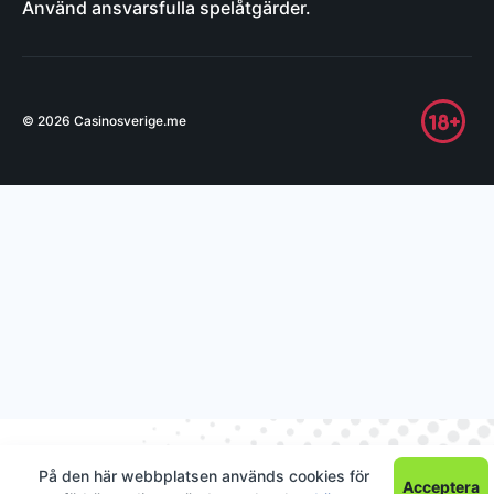
Använd ansvarsfulla spelåtgärder.
© 2026 Casinosverige.me
Få vårt nyhetsbrev
På den här webbplatsen används cookies för
Acceptera