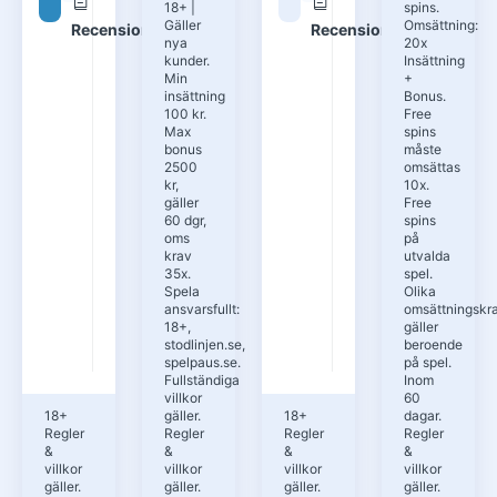
18+
|
spins.
Gäller
Omsättning:
Recension
Recension
nya
20x
kunder.
Insättning
Min
+
insättning
Bonus.
100 kr.
Free
Max
spins
bonus
måste
2500
omsättas
kr,
10x.
gäller
Free
60 dgr,
spins
oms
på
krav
utvalda
35x.
spel.
Spela
Olika
ansvarsfullt:
omsättningskr
18+,
gäller
stodlinjen.se,
beroende
spelpaus.se.
på spel.
Fullständiga
Inom
villkor
60
18+
gäller.
18+
dagar.
Regler
Regler
Regler
Regler
&
&
&
&
villkor
villkor
villkor
villkor
gäller.
gäller.
gäller.
gäller.