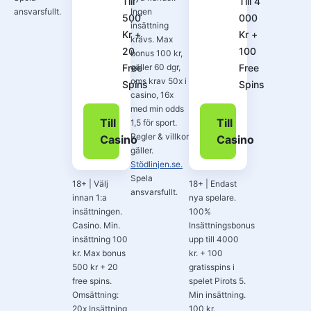
Till
Till 4
ansvarsfullt.
Ingen
500
000
insättning
Kr
+
Kr
+
krävs. Max
20
100
bonus 100 kr,
Free
gäller 60 dgr,
Free
oms krav 50x i
Spins
Spins
casino, 16x
med min odds
Till
Till
1,5 för sport.
Regler & villkor
Casino
Casino
gäller.
Stödlinjen.se.
Spela
18+
|
Välj
18+
|
Endast
ansvarsfullt.
innan 1:a
nya spelare.
insättningen.
100%
Casino. Min.
Insättningsbonus
insättning 100
upp till 4000
kr. Max bonus
kr. + 100
500 kr + 20
gratisspins i
free spins.
spelet Pirots 5.
Omsättning:
Min insättning.
20x Insättning
100 kr.