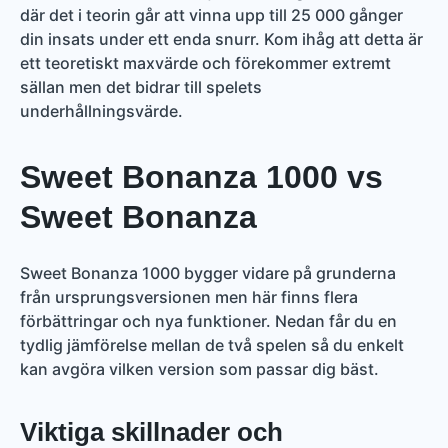
där det i teorin går att vinna upp till 25 000 gånger
din insats under ett enda snurr. Kom ihåg att detta är
ett teoretiskt maxvärde och förekommer extremt
sällan men det bidrar till spelets
underhållningsvärde.
Sweet Bonanza 1000 vs
Sweet Bonanza
Sweet Bonanza 1000 bygger vidare på grunderna
från ursprungsversionen men här finns flera
förbättringar och nya funktioner. Nedan får du en
tydlig jämförelse mellan de två spelen så du enkelt
kan avgöra vilken version som passar dig bäst.
Viktiga skillnader och