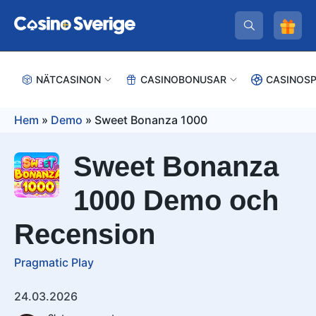
Gå
vidare
till
innehåll
NÄTCASINON
CASINOBONUSAR
CASINOSP
Hem
»
Demo
»
Sweet Bonanza 1000
ONLINE SLOTS
Nya Casinon
Välkomstbonusar
Spelbudget
Reload Bonus
Casino Appar
Sweet Bonanza
Casinon med Bäst
Free Spins
Spelskatter
Cashback
Casino med Låg
Slots
Köp Bonus Slots
Swish
Trustly
1000 Demo och
Utdelning
Insättning
No Sticky Bonus
Svartlistade
Bonus Utan
Slots med högst RTP
Megaways Slots
Recension
Casino med BankID
Insättning
Casino med Svensk
Zimpler
PayPal
Licens
Casino Ordlista
Hold and Win Slots
Slots med hög
Pragmatic Play
Casino med Snabba
volatilitet
Uttag
Live Casino
Jackpot slots
24.03.2026
Apple Pay
Google Pay
Casino utan Registrering