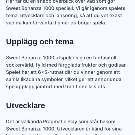
Här får du en snabb överblick över vad som gör
Sweet Bonanza 1000 speciell. Vi går igenom spelets
tema, utvecklare och lansering, så att du vet exakt
vad du kan förvänta dig när du börjar spela.
Upplägg och tema
Sweet Bonanza 1000 utspelar sig i en fantasifull
sockervärld, fylld med färgglada frukter och godisar.
Spelet har ett 6×5-rutnät där du vinner genom att
samla likadana symboler, vilket ger ett annorlunda
spelupplägg jämfört med traditionella slots.
Utvecklare
Det är välkända Pragmatic Play som står bakom
Sweet Bonanza 1000. Utvecklaren är känd för sina