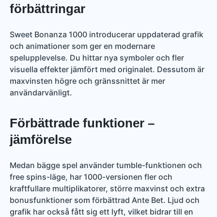
förbättringar
Sweet Bonanza 1000 introducerar uppdaterad grafik
och animationer som ger en modernare
spelupplevelse. Du hittar nya symboler och fler
visuella effekter jämfört med originalet. Dessutom är
maxvinsten högre och gränssnittet är mer
användarvänligt.
Förbättrade funktioner –
jämförelse
Medan bägge spel använder tumble-funktionen och
free spins-läge, har 1000-versionen fler och
kraftfullare multiplikatorer, större maxvinst och extra
bonusfunktioner som förbättrad Ante Bet. Ljud och
grafik har också fått sig ett lyft, vilket bidrar till en