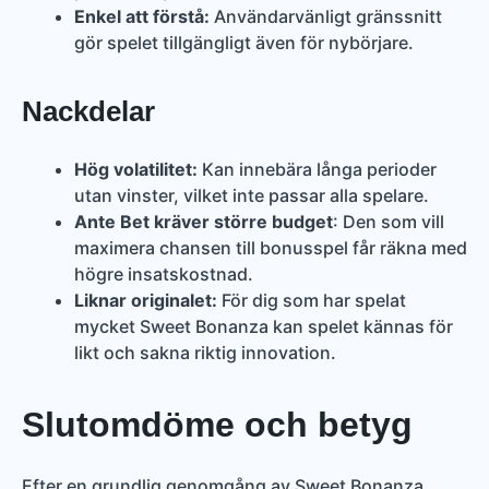
Enkel att förstå:
Användarvänligt gränssnitt
gör spelet tillgängligt även för nybörjare.
Nackdelar
Hög volatilitet:
Kan innebära långa perioder
utan vinster, vilket inte passar alla spelare.
Ante Bet kräver större budget
: Den som vill
maximera chansen till bonusspel får räkna med
högre insatskostnad.
Liknar originalet:
För dig som har spelat
mycket Sweet Bonanza kan spelet kännas för
likt och sakna riktig innovation.
Slutomdöme och betyg
Efter en grundlig genomgång av Sweet Bonanza