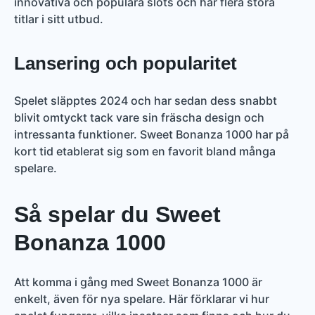
innovativa och populära slots och har flera stora
titlar i sitt utbud.
Lansering och popularitet
Spelet släpptes 2024 och har sedan dess snabbt
blivit omtyckt tack vare sin fräscha design och
intressanta funktioner. Sweet Bonanza 1000 har på
kort tid etablerat sig som en favorit bland många
spelare.
Så spelar du Sweet
Bonanza 1000
Att komma i gång med Sweet Bonanza 1000 är
enkelt, även för nya spelare. Här förklarar vi hur