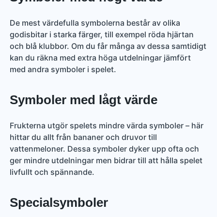
De mest värdefulla symbolerna består av olika
godisbitar i starka färger, till exempel röda hjärtan
och blå klubbor. Om du får många av dessa samtidigt
kan du räkna med extra höga utdelningar jämfört
med andra symboler i spelet.
Symboler med lågt värde
Frukterna utgör spelets mindre värda symboler – här
hittar du allt från bananer och druvor till
vattenmeloner. Dessa symboler dyker upp ofta och
ger mindre utdelningar men bidrar till att hålla spelet
livfullt och spännande.
Specialsymboler