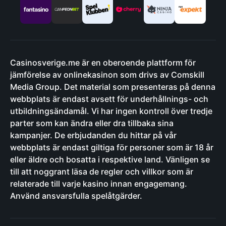
Casinosverige.me är en oberoende plattform för
jämförelse av onlinekasinon som drivs av Comskill
Media Group. Det material som presenteras på denna
webbplats är endast avsett för underhållnings- och
utbildningsändamål. Vi har ingen kontroll över tredje
parter som kan ändra eller dra tillbaka sina
kampanjer. De erbjudanden du hittar på vår
webbplats är endast giltiga för personer som är 18 år
eller äldre och bosatta i respektive land. Vänligen se
till att noggrant läsa de regler och villkor som är
relaterade till varje kasino innan engagemang.
Använd ansvarsfulla spelåtgärder.